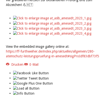
Wir gratulieren herzlich zur bestandenen Prüfung und zum
Abzeichen! 💪🇦🇹
View the embedded image gallery online at:
https://ff-furthweiher.de/index.php/aktuelles/allgemein/280-
atemschutz-leistungspruefung-in-amesedt#sigProIdf83dbf73f5
Drucken
E-Mail