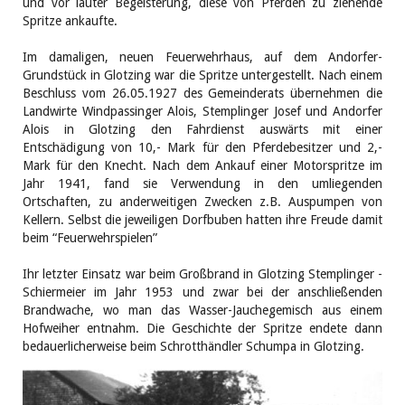
und vor lauter Begeisterung, diese von Pferden zu ziehende
Spritze ankaufte.
Im damaligen, neuen Feuerwehrhaus, auf dem Andorfer-
Grundstück in Glotzing war die Spritze untergestellt. Nach einem
Beschluss vom 26.05.1927 des Gemeinderats übernehmen die
Landwirte Windpassinger Alois, Stemplinger Josef und Andorfer
Alois in Glotzing den Fahrdienst auswärts mit einer
Entschädigung von 10,- Mark für den Pferdebesitzer und 2,-
Mark für den Knecht. Nach dem Ankauf einer Motorspritze im
Jahr 1941, fand sie Verwendung in den umliegenden
Ortschaften, zu anderweitigen Zwecken z.B. Auspumpen von
Kellern. Selbst die jeweiligen Dorfbuben hatten ihre Freude damit
beim “Feuerwehrspielen”
Ihr letzter Einsatz war beim Großbrand in Glotzing Stemplinger -
Schiermeier im Jahr 1953 und zwar bei der anschließenden
Brandwache, wo man das Wasser-Jauchegemisch aus einem
Hofweiher entnahm. Die Geschichte der Spritze endete dann
bedauerlicherweise beim Schrotthändler Schumpa in Glotzing.