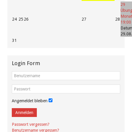
29
Übun
Mona
24
25
26
27
28
19:00
Datum
29.08
31
Login Form
Angemeldet bleiben
Anmelden
Passwort vergessen?
Benutzername vergessen?