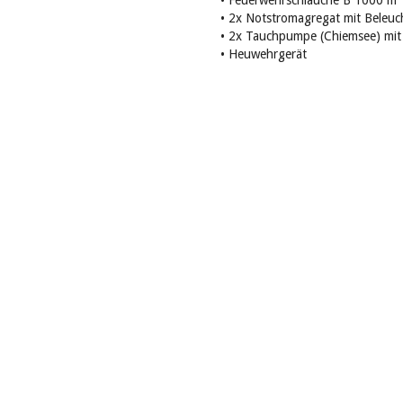
•
Feuerwehrschläuche B 1000 m
•
2x Notstromagregat mit Beleuc
•
2x Tauchpumpe (Chiemsee) mit
•
Heuwehrgerät