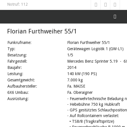
Notruf: 112
Florian Furthweiher 55/1
Funkrufname:
Florian Furthweiher 55/1
Typ:
Gerätewagen Logistik 1 (GW-L1)
Besatzung:
1/5
Fahrgestell:
Mercedes Benz Sprinter 5.19 - 6X
Baujahr:
2014
Leistung:
140 kW (190 PS)
Gesamtgewicht:
7.000 kg
Aufbauhersteller:
Fa. MAISE
6X6 Umbau:
Fa. Oberaigner
Ausrüstung:
- Feuerwehrtechnische Beladung 
- Hebebühne 750 kg Hubkraft
- GPS gestütztes Schlauchpositio
- Auf Rollcontainern verlastet:
•
TS8/8 (Tragkraftspritze)