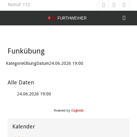
Notruf: 112
Funkübung
Kategorie
Übung
Datum
24.06.2026
19:00
Alle Daten
24.06.2026
19:00
Powered by
iCagenda
Vorheriges
Vorheriger
Nächstes
Nächstes
Jahr
Monat
Jahr
Monat
Kalender