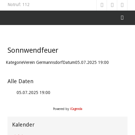
Notruf: 112
Sonnwendfeuer
Kategorie
Verein Germannsdorf
Datum
05.07.2025
19:00
Alle Daten
05.07.2025
19:00
Powered by
iCagenda
Vorheriges
Vorheriger
Nächstes
Nächstes
Jahr
Monat
Jahr
Monat
Kalender